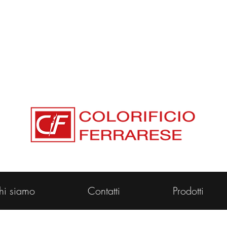
Via Bologna 223 44122 Ferrara Tel. 053294156
hi siamo
Contatti
Prodotti