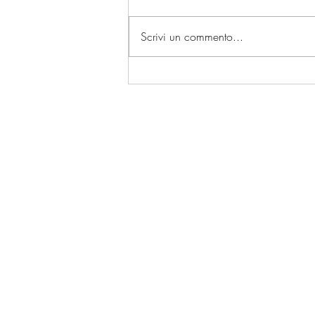
Scrivi un commento...
VERNICI PER EDILIZIA E
INDUSTRIA