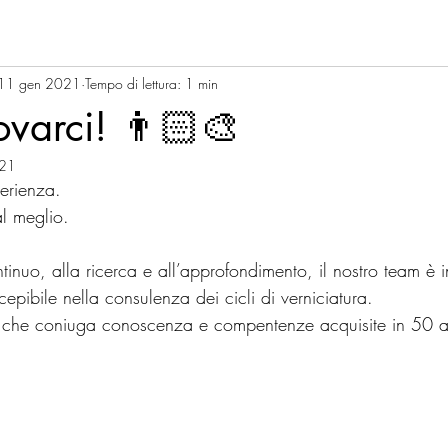
11 gen 2021
Tempo di lettura: 1 min
ovarci! 👨🏻‍🎨
021
perienza.
l meglio. 
tinuo, alla ricerca e all’approfondimento, il nostro team è 
ccepibile nella consulenza dei cicli di verniciatura. 
che coniuga conoscenza e compentenze acquisite in 50 anni