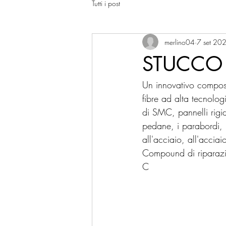
Tutti i post
merlino04
7 set 20
STUCCO 
Un innovativo composto
fibre ad alta tecnolog
di SMC, pannelli rigidi
pedane, i parabordi,
all'acciaio, all'accia
Compound di riparazio
C