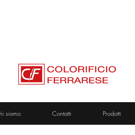
Via Bologna 223 44122 Ferrara Tel. 053294156
hi siamo
Contatti
Prodotti