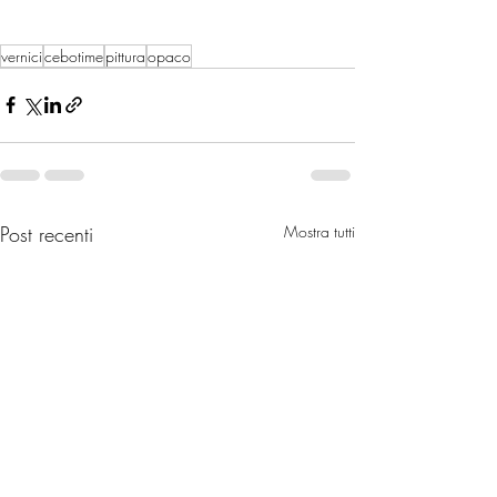
vernici
cebotime
pittura
opaco
Post recenti
Mostra tutti