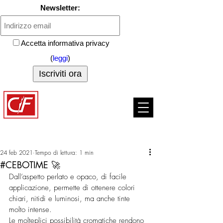
Newsletter:
Accetta informativa privacy
(
leggi
)
Colorificio Ferrarese
Via Bologna
223 44122
Ferrara Tel.
053294156
24 feb 2021
Tempo di lettura: 1 min
#CEBOTIME 🚀
Dall’aspetto perlato e opaco, di facile 
applicazione, permette di ottenere colori 
chiari, nitidi e luminosi, ma anche tinte 
molto intense. 
Le molteplici possibilità cromatiche rendono 