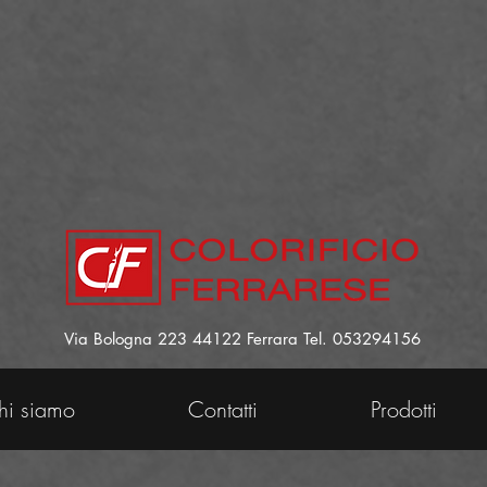
Via Bologna 223 44122 Ferrara Tel. 053294156
hi siamo
Contatti
Prodotti