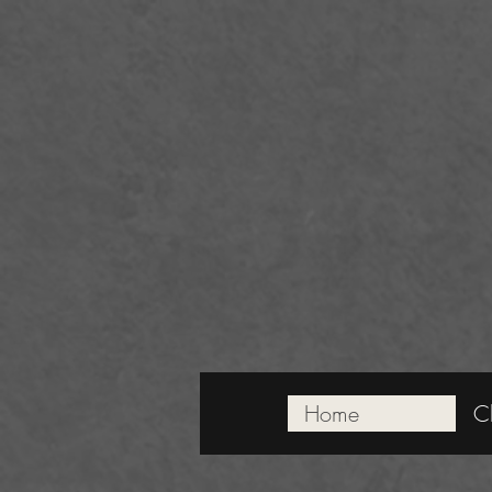
Newsletter:
Accetta informativa privacy
(
leggi
)
Home
C